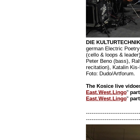
DIE KULTURTECHNIKER
german Electric Poetry
(cello & loops & leade
Peter Beno (bass), Ralf
recitation), Katalin K
Foto: Dudo/Artforum.
The Kosice live vidoe
East.West.Lingo
"
part
East.West.Lingo
"
part
----------------------------
----------------------------