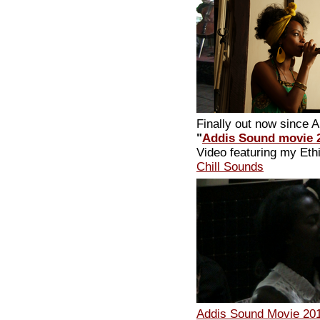
Finally out now since 
"
Addis Sound movie 
Video featuring my Eth
Chill Sounds
Addis Sound Movie 20