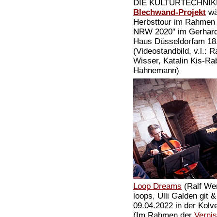
DIE KULTURTECHNIKE
Blechwand-Projekt
wä
Herbsttour im Rahmen 
NRW 2020" im Gerhar
Haus Düsseldorfam 18
(Videostandbild, v.l.: R
Wisser, Katalin Kis-Ra
Hahnemann)
Loop Dreams
(Ralf Wer
loops, Ulli Galden git 
09.04.2022 in der Kolve
(Im Rahmen der
Verni