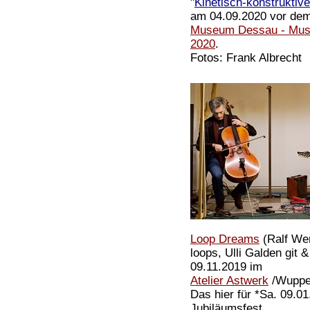
"
Kinetisch-konstruktiv
am 04.09.2020 vor de
Museum Dessau - Mus
2020
.
Fotos: Frank Albrecht
Loop Dreams
(Ralf Wer
loops, Ulli Galden git 
09.11.2019 im
Atelier Astwerk
/Wupper
Das hier für *Sa. 09.0
Jubiläumsfest