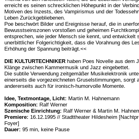
erreicht es seinen schrecklichen Höhepunkt in der Verbin
Motiven des Inzests, des Vampirismus und der Todessehn
Leben Zurückgebliebenen.
Poe beschwört Bilder und Ereignisse herauf, die in unerfo
Bewusstseinszonen vorstoßen und geheimen Furchtkomp
entsprechen, wie jeder Mensch sie kennt, und entwickelt s
unerbittlicher Folgerichtigkeit, dass die Vorahnung des Le
Erhöhung der Spannung beiträgt.<<
DIE KULTURTECHNIKER
haben Poes Novelle aus dem J
Klänge zwischen Kammermusik und Jazz eingebettet.
Die subtile Verwendung zeitgemäßer Musikelektronik unter
einerseits die vorgezeichneten Gruselstimmungen, sorgt 
andererseits auch für ironisch-humorvolle Momente.
Idee, Textmontage, Licht:
Martin M. Hahnemann
Komposition:
Ralf Werner
Szenische Einrichtung:
Ralf Werner & Martin M. Hahne
Premiere:
16.12.1995 // Stadttheater Hildesheim [Nacht
Foyer]
Dauer:
95 min, keine Pause