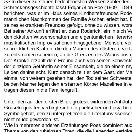
>> In dieser zu seinen bedeutendsten Werken zählenden
Schreckensgeschichte lässt Edgar Allan Poe (1809 - 1849
berichten, was er im Haus seines Kindheitsfreundes Roder
männlichen Nachkommen der Familie Ascher, erlebt hat. E
seines erkrankten Freundes gefolgt, ohne zu wissen, woran
Bei seiner Ankunft erfährt er, dass Roderick, ein in sich 
den okkulten Wissenschaften und eigentümlichen literari
musikalischen Improvisationen hingegebener Mensch, von
schrecklichen Kräften, die den Mauern des düsteren, ver
zu entströmen scheinen, an die Grenzen des Wahnsinns g
Der Kranke erzählt dem Freund auch von seiner Schweste
der einzigen Gefährtin seiner Einsamkeit, die an einem m
Leiden dahinsiecht. Kurz danach teilt er dem Gast, der Ma
einmal von weitem gesehen hat, den Tod seiner Schwester
beiden Männer legen den erstarrten Körper Madelines in 
tragen diesen in die Familiengruft.
Unter den auf den ersten Blick grotesk wirkenden Anhäuf
Gruselrequisiten verbirgt sich ein poetischer und psychol
Symbolgehalt, den zu interpretieren die Literaturwissensch
nicht müde geworden ist.
Wie in mehreren anderen Erzählungen Poes dominiert auc
Thema von den ruhelosen Toten, die die Lebenden verfolge