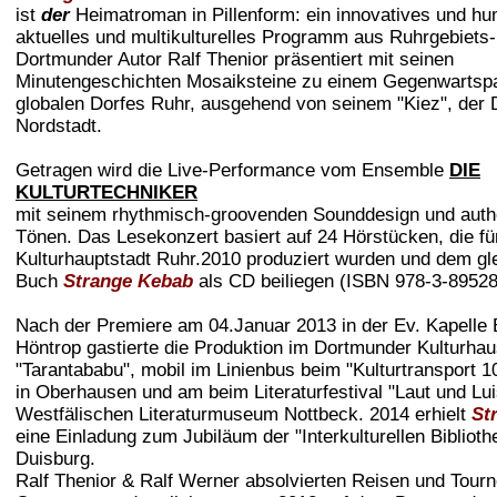
ist
der
Heimatroman in Pillenform: ein innovatives und hu
aktuelles und multikulturelles Programm aus Ruhrgebiets-
Dortmunder Autor Ralf Thenior präsentiert mit seinen
Minutengeschichten Mosaiksteine zu einem Gegenwarts
globalen Dorfes Ruhr, ausgehend von seinem "Kiez", der
Nordstadt.
Getragen wird die Live-Performance vom Ensemble
DIE
KULTURTECHNIKER
mit seinem rhythmisch-groovenden Sounddesign und auth
Tönen. Das Lesekonzert basiert auf 24 Hörstücken, die fü
Kulturhauptstadt Ruhr.2010 produziert wurden und dem g
Buch
Strange Kebab
als CD beiliegen (ISBN 978-3-89528
Nach der Premiere am 04.Januar 2013 in der Ev. Kapelle
Höntrop gastierte die Produktion im Dortmunder Kulturha
"Tarantababu", mobil im Linienbus beim "Kulturtransport 1
in Oberhausen und am beim Literaturfestival "Laut und Lu
Westfälischen Literaturmuseum Nottbeck. 2014 erhielt
St
eine Einladung zum Jubiläum der "Interkulturellen Biblioth
Duisburg.
Ralf Thenior & Ralf Werner absolvierten Reisen und Tour