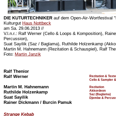
DIE KUTURTECHNIKER
auf dem Open-Air-Wortfestival "
Kulturgut
Haus Nottbeck
am Sa. 29.06.2013 //
V.l.n.r.: Ralf Werner (Cello & Loops & Komposition), Rai
Percussion),
Suat Sayilik (Saz / Baglama), Ruthilde Holzenkamp (Akko
Martin M. Hahnemann (Rezitation & Schauspiel), Ralf Then
Foto:
Martin Janzik
Ralf Thenior
Ralf Werner
Rezitation & Texte
Cello & Sampler 
Martin M. Hahnemann
Rezitation
Akkordeon
Ruthilde Holzenkamp
Saz (Baglama)
Suat Sayilik
Djembe & Percus
Rainer Dickmann / Burcin Pamuk
Strange Kebab