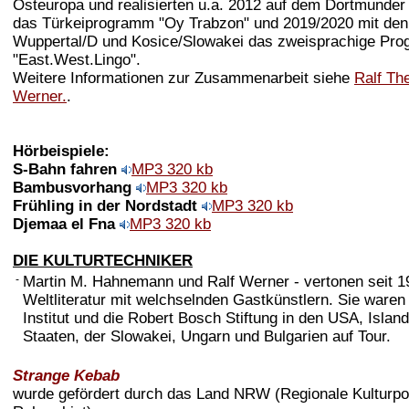
Osteuropa und realisierten u.a. 2012 auf dem Dortmunder 
das Türkeiprogramm "Oy Trabzon" und 2019/2020 mit den
Wuppertal/D und Kosice/Slowakei das zweisprachige Pro
"East.West.Lingo".
Weitere Informationen zur Zusammenarbeit siehe
Ralf The
Werner.
.
Hörbeispiele:
S-Bahn fahren
MP3 320 kb
Bambusvorhang
MP3 320 kb
Frühling in der Nordstadt
MP3 320 kb
Djemaa el Fna
MP3 320 kb
DIE KULTURTECHNIKER
-
Martin M. Hahnemann und Ralf Werner - vertonen seit 1
Weltliteratur mit welchselnden Gastkünstlern. Sie waren
Institut und die Robert Bosch Stiftung in den USA, Islan
Staaten, der Slowakei, Ungarn und Bulgarien auf Tour.
Strange Kebab
wurde gefördert durch das Land NRW (Regionale Kulturpol