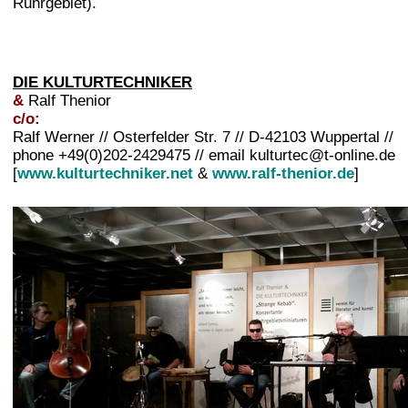
Ruhrgebiet).
DIE KULTURTECHNIKER
&
Ralf Thenior
c/o:
Ralf Werner // Osterfelder Str. 7 // D-42103 Wuppertal //
phone +49(0)202-2429475 // email kulturtec@t-online.de
[
www.kulturtechniker.net
&
www.ralf-thenior.de
]